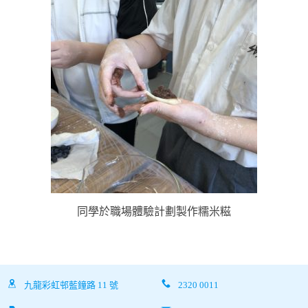
同學於職場體驗計劃製作糯米糍
九龍彩虹邨藍鐘路 11 號
2320 0011