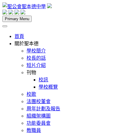
Skip
to
content
聖公會聖本德中學
Primary Menu
首頁
關於聖本德
學校簡介
校長的話
短片介紹
刊物
校訊
學校概覽
校歌
法團校董會
周年計劃及報告
組織架構圖
功能委員會
教職員