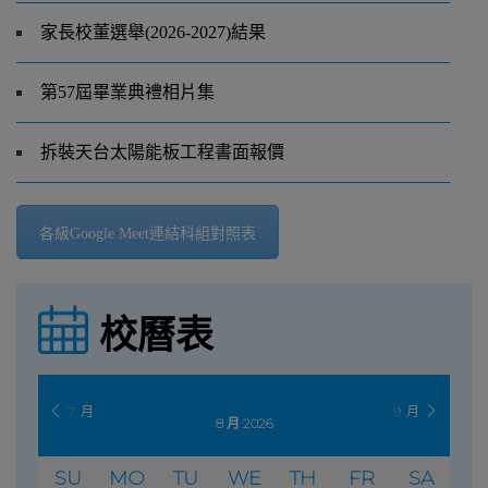
家長校董選舉(2026-2027)結果
第57屆畢業典禮相片集
拆裝天台太陽能板工程書面報價
各級Google Meet連結科組對照表
校曆表
7 月
9 月
8 月 2026
SU
MO
TU
WE
TH
FR
SA