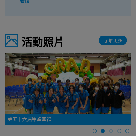
暑假
2026-07-30
暑假
2026-07-31
暑假
活動照片
了解更多
2026-08-01
暑假
2026-08-02
暑假
2026-08-03
暑假
2026-08-04
暑假
2026-08-05
暑假
閃避球校隊屢創佳績 「全港中小學學界閃避球錦標賽
2026-08-06
2024-2025」大豐收
暑假
2026-08-07