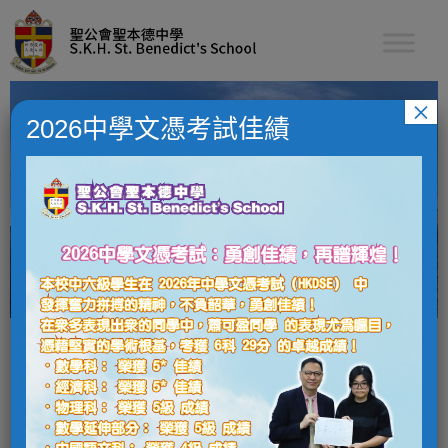
Skip
to
content
聖公會聖本德中學
×
2026中學文憑考試佳績