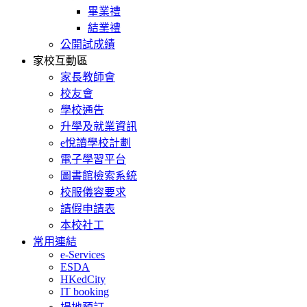
畢業禮
結業禮
公開試成績
家校互動區
家長教師會
校友會
學校通告
升學及就業資訊
e悅讀學校計劃
電子學習平台
圖書館檢索系統
校服儀容要求
請假申請表
本校社工
常用連結
e-Services
ESDA
HKedCity
IT booking