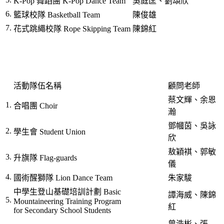
K-Pop 舞蹈團 K-Pop Dance Team
吳庭匡、劉頌欣
6.
籃球校隊 Basketball Team
陳俊雄
7.
花式跳繩校隊 Rope Skipping Team
陳錦紅
活動隊伍名稱
顧問老師
蔡文輝、余恩
1.
合唱團 Choir
瀚
鄧幗茵、吳詠
2.
學生會 Student Union
欣
敖穎褀、郭敏
3.
升旗隊 Flag-guards
儀
4.
國術醒獅隊 Lion Dance Team
朱家駿
中學生登山基礎培訓計劃 Basic
譚海威、陳錦
5.
Mountaineering Training Program
紅
for Secondary School Students
曾浩彬、張