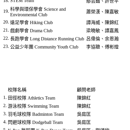
18.
STEM Team
鄔芸鍇、許世平
科學與環保學會 Science and
19.
蕭榮漢、陳嘉敏
Environmental Club
20.
遠足學會 Hiking Club
譚海威、陳錦紅
21.
戲劇學會 Drama Club
梁曉敏、譚嘉鳳
22.
長跑學會 Long Distance Running Club
呂偉倫、余恩瀚
23.
公益少年團 Community Youth Club
李協聰、傅彬煌
校隊名稱
顧問老師
1.
田徑校隊 Athletics Team
陳錦紅
2.
游泳校隊 Swimming Team
陳錦紅
3.
羽毛球校隊 Badminton Team
吳庭匡
4.
閃避球校隊 Dodgeball Team
吳庭匡
5.