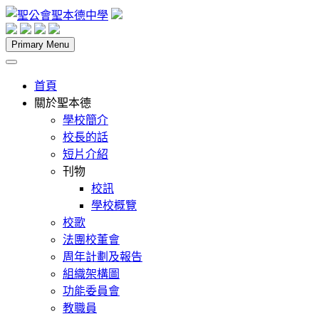
Skip
to
content
聖公會聖本德中學
Primary Menu
首頁
關於聖本德
學校簡介
校長的話
短片介紹
刊物
校訊
學校概覽
校歌
法團校董會
周年計劃及報告
組織架構圖
功能委員會
教職員