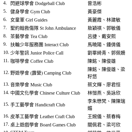
4.
閃避球學會 Dodgeball Club
曾浩彬
5.
健身學會 Gym Club
黃豪傑
6.
女童軍 Girl Guides
黃麗霞、林建敏
7.
聖約翰救傷隊 St John Ambulance
敖穎褀、郭敏儀
8.
茶藝學會 Tea Club
呂捷、戴安熙
9.
扶輪少年服務團 Interact Club
馬曉陽、鍾倩儀
10.
少年警訊 Junior Police Call
劉畢綺青、郭佩姍
11.
咖啡學會 Coffee Club
陳銘、陳俊雄
陳銘、陳俊雄、梁
12.
野遊學會 (露營) Camping Club
籽悠
13.
音樂學會 Music Club
蔡文輝、廖君恒
14.
中國文化學會 Chinese Culture Club
林愷燕、吳詠欣
李朱懋梵、陳陳瑞
15.
手工藝學會 Handicraft Club
媚
16.
皮革工藝學會 Leather Craft Club
王婉儀、蔡春梅
17.
桌上遊戲學會 Board Games Club
關佩君、梁可欣