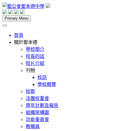
Skip
to
content
聖公會聖本德中學
Primary Menu
首頁
關於聖本德
學校簡介
校長的話
短片介紹
刊物
校訊
學校概覽
校歌
法團校董會
周年計劃及報告
組織架構圖
功能委員會
教職員