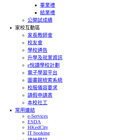
畢業禮
結業禮
公開試成績
家校互動區
家長教師會
校友會
學校通告
升學及就業資訊
e悅讀學校計劃
電子學習平台
圖書館檢索系統
校服儀容要求
請假申請表
本校社工
常用連結
e-Services
ESDA
HKedCity
IT booking