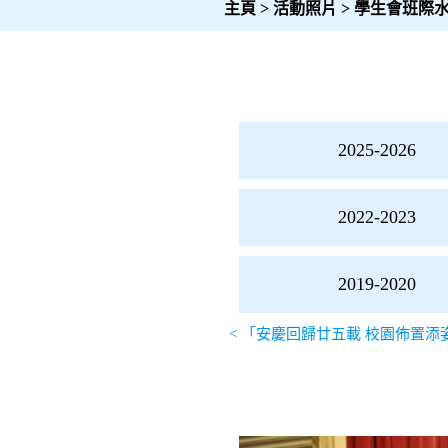
主頁
>
活動照片
>
學生會班際
文
2025-2026
章
導
2022-2023
覽
2019-2020
2025-
<
「安慶回歸廿五載 校園佈置添
2026
2024-
2025