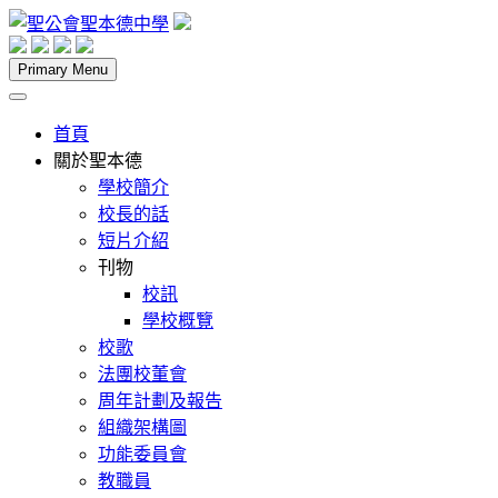
Skip
to
content
聖公會聖本德中學
Primary Menu
首頁
關於聖本德
學校簡介
校長的話
短片介紹
刊物
校訊
學校概覽
校歌
法團校董會
周年計劃及報告
組織架構圖
功能委員會
教職員