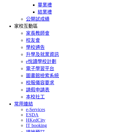
畢業禮
結業禮
公開試成績
家校互動區
家長教師會
校友會
學校通告
升學及就業資訊
e悅讀學校計劃
電子學習平台
圖書館檢索系統
校服儀容要求
請假申請表
本校社工
常用連結
e-Services
ESDA
HKedCity
IT booking