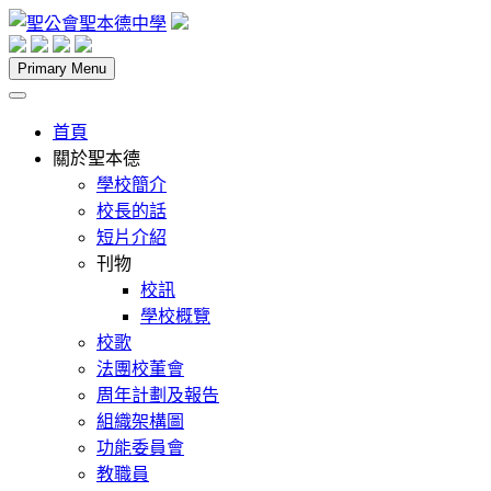
Skip
to
content
聖公會聖本德中學
Primary Menu
首頁
關於聖本德
學校簡介
校長的話
短片介紹
刊物
校訊
學校概覽
校歌
法團校董會
周年計劃及報告
組織架構圖
功能委員會
教職員