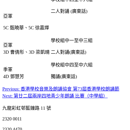
二人對誦 (廣東話)
亞軍
5C 甄曉華、5C 徐嘉燁
學校組中一至中三組
亞軍
3D 曹倩彤、3D 梁凱晴
二人對誦(廣東話)
學校組中四至中六組
季軍
4D 鄧慧芳
獨誦(廣東話)
Previous:
香港學校音樂及朗誦協會 第73屆香港學校朗誦節
文
Next:
第廿二屆兩岸四地青少年朗誦 比賽（中學組）
章
九龍彩虹邨藍鐘路 11 號
導
2320 0011
覽
2320 4470