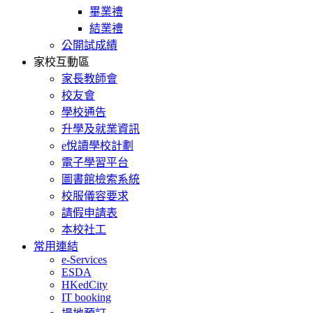
畢業禮
結業禮
公開試成績
家校互動區
家長教師會
校友會
學校通告
升學及就業資訊
e悅讀學校計劃
電子學習平台
圖書館檢索系統
校服儀容要求
請假申請表
本校社工
常用連結
e-Services
ESDA
HKedCity
IT booking