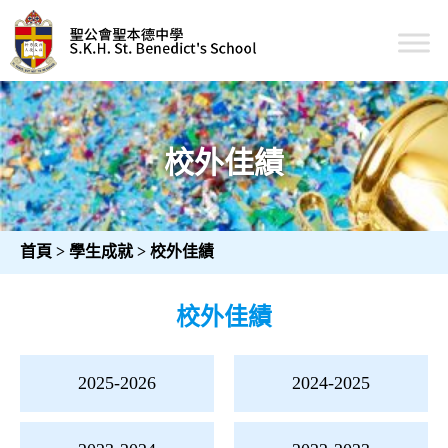
Skip
to
content
聖公會聖本德中學
校外佳績
首頁
>
學生成就
>
校外佳績
校外佳績
文
2025-2026
2024-2025
章
導