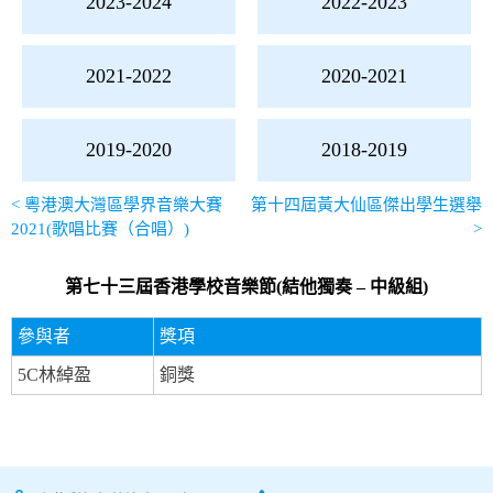
2023-2024
2022-2023
覽
2021-2022
2020-2021
2025-
2026
2019-2020
2018-2019
<
粵港澳大灣區學界音樂大賽
第十四屆黃大仙區傑出學生選舉
2024-
2021(歌唱比賽（合唱）)
>
2025
第七十三屆香港學校音樂節(結他獨奏 – 中級組)
2023-
參與者
獎項
2024
5C林綽盈
銅獎
2022-
2023